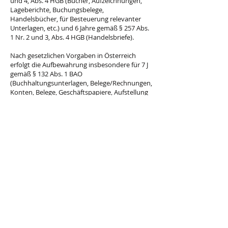
und 4, Abs. 4 HGB (Bücher, Aufzeichnungen,
Lageberichte, Buchungsbelege,
Handelsbücher, für Besteuerung relevanter
Unterlagen, etc.) und 6 Jahre gemäß § 257 Abs.
1 Nr. 2 und 3, Abs. 4 HGB (Handelsbriefe).
Nach gesetzlichen Vorgaben in Österreich
erfolgt die Aufbewahrung insbesondere für 7 J
gemäß § 132 Abs. 1 BAO
(Buchhaltungsunterlagen, Belege/Rechnungen,
Konten, Belege, Geschäftspapiere, Aufstellung
der Einnahmen und Ausgaben, etc.), für 22
Jahre im Zusammenhang mit Grundstücken
und für 10 Jahre bei Unterlagen im
Zusammenhang mit elektronisch erbrachten
Leistungen, Telekommunikations-, Rundfunk-
und Fernsehleistungen, die an
Nichtunternehmer in EU-Mitgliedstaaten
erbracht werden und für die der Mini-One-
Stop-Shop (MOSS) in Anspruch genommen
wird.
Erbringung unserer satzungs- und
geschäftsgemäßen Leistungen